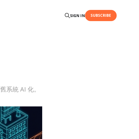
SUBSCRIBE
SIGN IN
系統 AI 化。