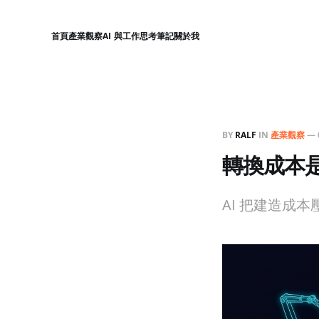
首頁
產業觀察
AI 與工作
思考筆記
關於我
BY
RALF
IN
產業觀察
—
轉換成本是
AI 把建造成